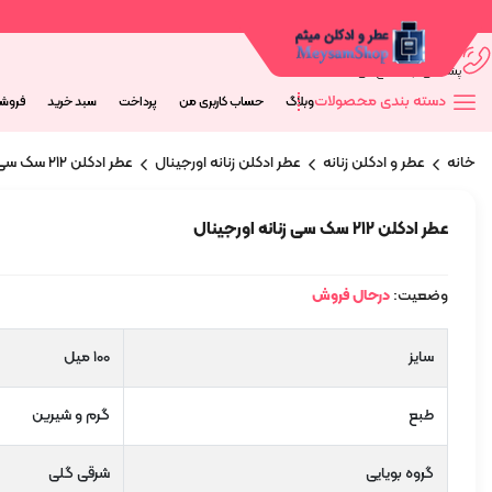
09044673563
پشتیانی از 9 صبح الی 20 شب
دسته بندی محصولات
وبلاگ
حساب کاربری من
پرداخت
سبد خرید
فروش
خانه
عطر و ادکلن زنانه
عطر ادکلن زنانه اورجینال
عطر ادکلن ۲۱۲ سک سی زنانه اورجینال
عطر ادکلن ۲۱۲ سک سی زنانه اورجینال
وضعیت:
درحال فروش
سایز
100 میل
طبع
گرم و شیرین
گروه بویایی
شرقی گلی