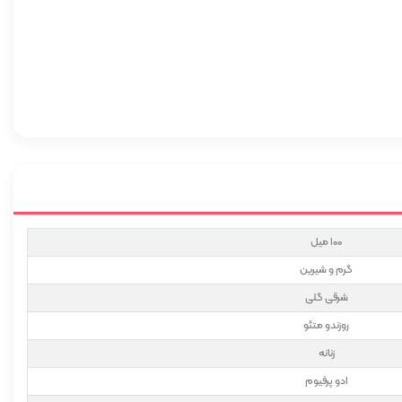
100 میل
گرم و شیرین
شرقی گلی
روزندو متئو
زنانه
ادو پرفیوم