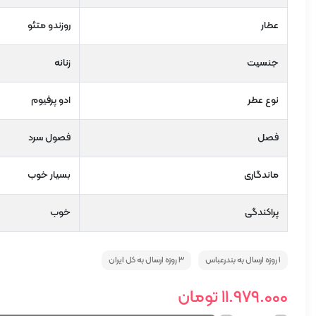
عطار
روزندو متئو
جنسیت
زنانه
نوع عطر
ادو پرفیوم
فصل
فصول سرد
ماندگاری
بسیار خوب
پراکندگی
خوب
1 روزه ارسال به بندرعباس
3 روزه ارسال به کل ایران
11.979.000
تومان