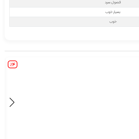
فصول سرد
بسیار خوب
خوب
٪4