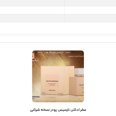
عطر ادکلن نارسیس پودر نسخه شرکتی