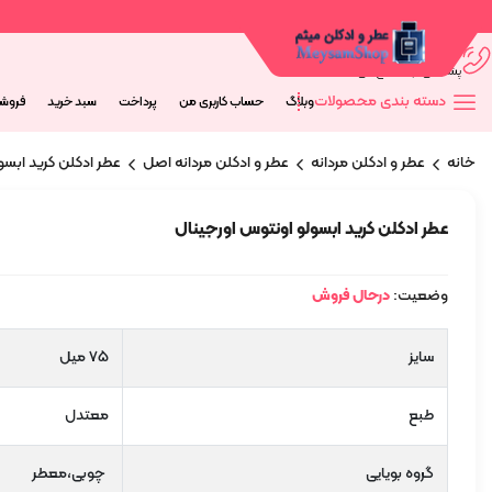
09044673563
پشتیانی از 9 صبح الی 20 شب
دسته بندی محصولات
وبلاگ
حساب کاربری من
پرداخت
سبد خرید
فروش
خانه
عطر و ادکلن مردانه
عطر و ادکلن مردانه اصل
عطر ادکلن کرید ابسو
عطر ادکلن کرید ابسولو اونتوس اورجینال
وضعیت:
درحال فروش
سایز
75 میل
طبع
معتدل
گروه بویایی
چوبی،معطر