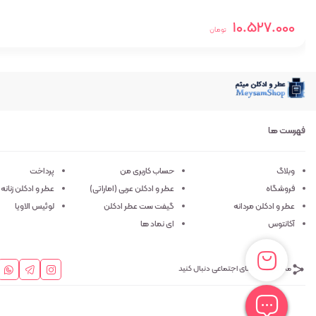
10.527.000
تومان
فهرست ها
وبلاگ
حساب کاربری من
پرداخت
فروشگاه
عطر و ادکلن عربی (اماراتی)
عطر و ادکلن زنانه
عطر و ادکلن مردانه
گیفت ست عطر ادکلن
لوئیس الاویا
آکانتوس
ای نماد ها
ما را در شبکه های اجتماعی دنبال کنید