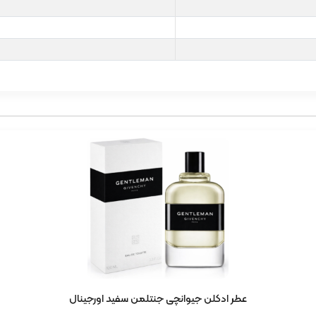
عطر ادکلن جیوانچی جنتلمن سفید اورجینال