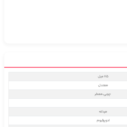
75 میل
معتدل
چوبی،معطر
مردانه
ادوپرفیوم