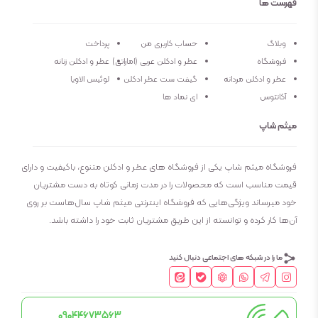
فهرست ها
فصل
فصول معتدل و سرد
وبلاگ
حساب کاربری من
پرداخت
فروشگاه
عطر و ادکلن عربی (اماراتی)
عطر و ادکلن زنانه
ماندگاری
بسیار طولانی مدت
عطر و ادکلن مردانه
گیفت ست عطر ادکلن
لوئیس الاویا
آکانتوس
ای نماد ها
پراکندگی
خوب
میثم شاپ
فروشگاه میثم شاپ یکی از فروشگاه های عطر و ادکلن متنوع، باکیفیت و دارای
قیمت مناسب است که محصولات را در مدت زمانی کوتاه به دست مشتریان
خود میرساند ویژگی‌هایی که فروشگاه اینترنتی میثم شاپ سال‌هاست بر روی
آن‌ها کار کرده و توانسته از این طریق مشتریان ثابت خود را داشته باشد.
ما را در شبکه های اجتماعی دنبال کنید
09044673563