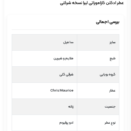
عطر ادکلن کازاموراتی لیرا نسخه شرکتی
بررسی اجمالی
سایز
100 میل
طبع
ملایم و شیرین
گروه بویایی
شرقی گلی
عطار
Chris Maurice
جنسیت
زنانه
نوع عطر
ادو پرفیوم