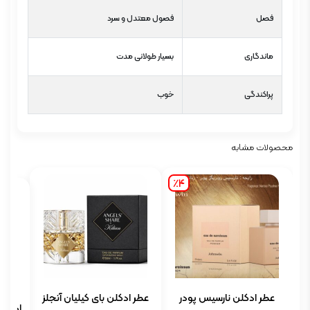
فصل
فصول معتدل و سرد
ماندگاری
بسیار طولانی مدت
پراکندگی
خوب
محصولات مشابه
٪4
عطر ادکلن نارسیس پودر
عطر ادکلن بای کیلیان آنجلز
ادکلن