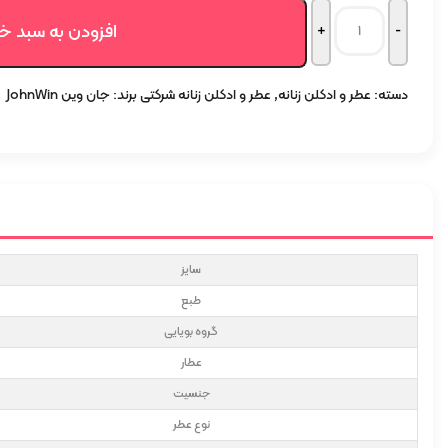
اصلی:
فعلی:
افزودن به سبد خ
1.996.500 تومان
1.796.850 تومان.
دسته:
عطر و ادکلن زنانه
,
عطر و ادکلن زنانه شرکتی
برند:
جان وین JohnWin
بود.
سایز
طبع
گروه بویایی
عطار
جنسیت
نوع عطر