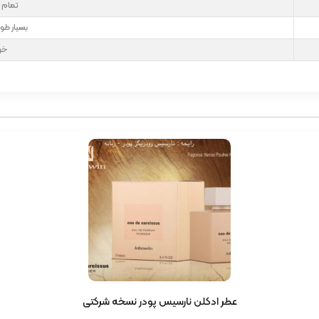
تمام 
بسیار طو
خو
عطر ادکلن نارسیس پودر نسخه شرکتی