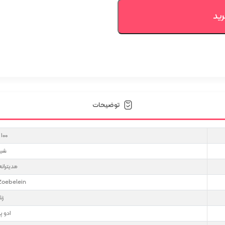
تعداد
رید
توضیحات
100 میل
شیر
مديتران
Zoebelein
زن
ادو پ