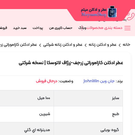
09044673563
پشتیانی از 9 صبح الی 20 شب
دسته بندی محصولات
وبلاگ
حساب کاربری من
پرداخت
سبد خرید
فروش
خانه
عطر و ادکلن زنانه
عطر و ادکلن زنانه شرکتی
عطر ادکلن کازاموراتی ز
عطر ادکلن کازاموراتی زرجف-زرژاف لاتوسکا | نسخه شرکتی
برند:
جان وین JohnWin
وضعیت:
درحال فروش
سایز
100 میل
طبع
شیرین
گروه بویایی
مديترانه اي گلي