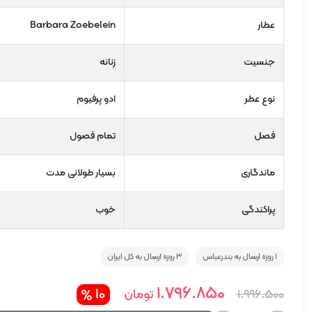
عطار
Barbara Zoebelein
جنسیت
زنانه
نوع عطر
ادو پرفیوم
فصل
تمام فصول
ماندگاری
بسیار طولانی مدت
پراکندگی
خوب
1 روزه ارسال به بندرعباس
3 روزه ارسال به کل ایران
قیمت
قیمت
1.796.850
10
تومان
1.996.500