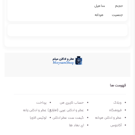
حجم 100 میل
جنسیت مردانه
رایحه خنک
فصل فصول گرم
کشور سازنده فرانسه
فهرست ها
وبلاگ
حساب کاربری من
پرداخت
فروشگاه
عطر و ادکلن عربی (اماراتی)
عطر و ادکلن زنانه
عطر و ادکلن مردانه
گیفت ست عطر ادکلن
لوئیس الاویا
آکانتوس
ای نماد ها