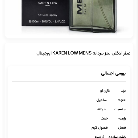
عطر ادکلن منز مردانه KAREN LOW MENS اورجینال
بررسی اجمالی
برند کارن لو
حجم 100 میل
جنسیت مردانه
رایحه خنک
فصل فصول گرم
کشور سازنده فرانسه