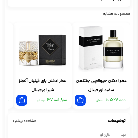
محصولات مشابه
عطر ادکلن جیوانچی جنتلمن
عطر ادکلن بای کیلیان آنجلز
عطر
سفید اورجینال
شیر اورجینال
1.800
37.001.800
10.527.000
تومان
تومان
توضیحات
مشاهده بیشتر
برند کارن لو