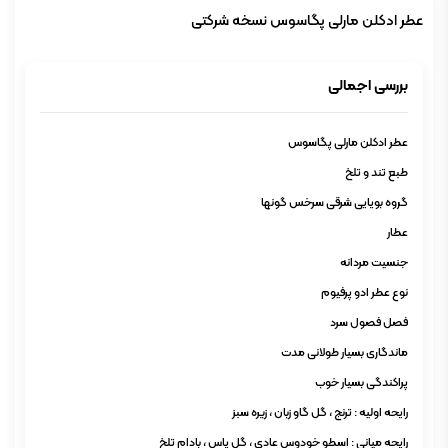
عطر ادکلن مارلی پگاسوس نسخه شرکتی
بررسی اجمالی
عطر ادکلن مارلی پگاسوس
طبع تند و تلخ
گروه بویایی شرقی سرخس گونها
عطار
جنسیت مردانه
نوع عطر ادو پرفیوم
فصل فصول سرد
ماندگاری بسیار طولانی مدت
پراکندگی بسیار خوب
رايحه اوليه : ترنج ، گل گاو زبان ، زيره سبز
رايحه ميانی : اسطو خودوس عادی ، گل ياس ، بادام تلخ