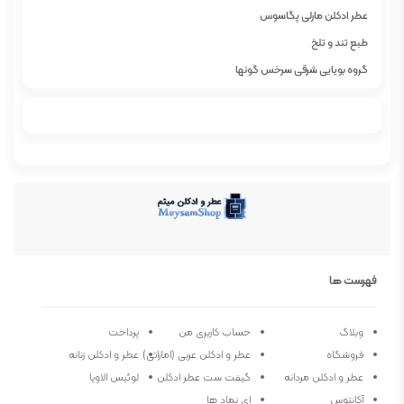
عطر ادکلن مارلی پگاسوس
طبع تند و تلخ
گروه بویایی شرقی سرخس گونها
عطار
جنسیت مردانه
نوع عطر ادو پرفیوم
فصل فصول سرد
ماندگاری بسیار طولانی مدت
پراکندگی بسیار خوب
رايحه اوليه : ترنج ، گل گاو زبان ، زيره سبز
فهرست ها
رايحه ميانی : اسطو خودوس عادی ، گل ياس ، بادام تلخ
انيل
وبلاگ
حساب کاربری من
پرداخت
فروشگاه
عطر و ادکلن عربی (اماراتی)
عطر و ادکلن زنانه
عطر و ادکلن مردانه
گیفت ست عطر ادکلن
لوئیس الاویا
آکانتوس
ای نماد ها