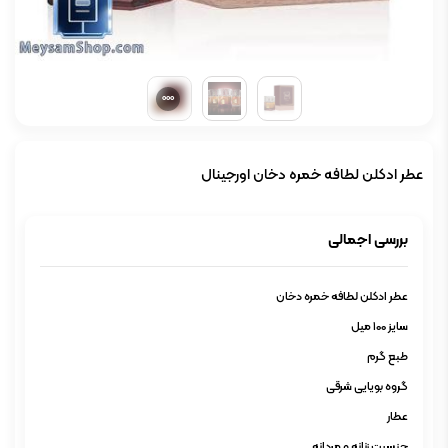
عطر ادکلن لطافه خمره دخان اورجینال
بررسی اجمالی
عطر ادکلن لطافه خمره دخان
سایز 100 میل
طبع گرم
گروه بویایی شرقی
عطار
جنسیت زنانه و مردانه