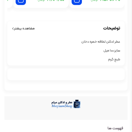
تومان
تومان
توضیحات
مشاهده بیشتر
عطر ادکلن لطافه خمره دخان
سایز 100 میل
طبع گرم
گروه بویایی شرقی
عطار
جنسیت زنانه و مردانه
نوع عطر ادو پرفیوم
فصل پاییز و زمستان
ماندگاری بالا
پراکندگی قوی
فهرست ها