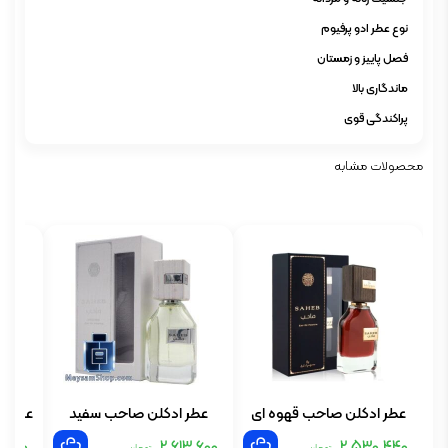
نوع عطر ادو پرفیوم
فصل پاییز و زمستان
ماندگاری بالا
پراکندگی قوی
محصولات مشابه
عطر ادکلن صاحب قهوه ای
عطر ادکلن صاحب سفید
عطر ا
.200
2.613.600
2.530.440