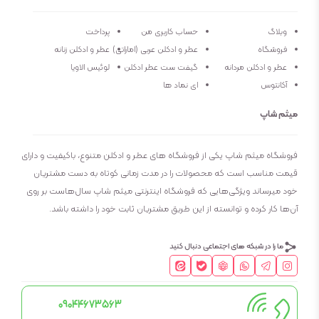
وبلاگ
حساب کاربری من
پرداخت
فروشگاه
عطر و ادکلن عربی (اماراتی)
عطر و ادکلن زنانه
عطر و ادکلن مردانه
گیفت ست عطر ادکلن
لوئیس الاویا
آکانتوس
ای نماد ها
میثم شاپ
فروشگاه میثم شاپ یکی از فروشگاه های عطر و ادکلن متنوع، باکیفیت و دارای
قیمت مناسب است که محصولات را در مدت زمانی کوتاه به دست مشتریان
خود میرساند ویژگی‌هایی که فروشگاه اینترنتی میثم شاپ سال‌هاست بر روی
آن‌ها کار کرده و توانسته از این طریق مشتریان ثابت خود را داشته باشد.
ما را در شبکه های اجتماعی دنبال کنید
09044673563