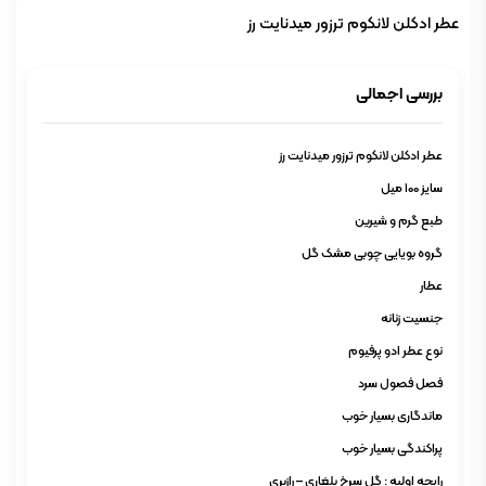
عطر ادکلن لانکوم ترزور میدنایت رز
بررسی اجمالی
عطر ادکلن لانکوم ترزور میدنایت رز
سایز 100 میل
طبع گرم و شیرین
گروه بویایی چوبی مشک گل
عطار
جنسیت زنانه
نوع عطر ادو پرفیوم
فصل فصول سرد
ماندگاری بسیار خوب
پراکندگی بسیار خوب
رایحه اولیه : گل سرخ بلغاری – رازبری