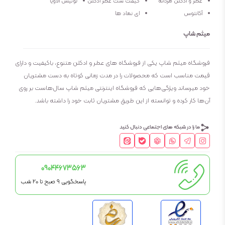
عطر و ادکلن مردانه
گیفت ست عطر ادکلن
لوئیس الاویا
پراکندگی بسیار خوب
آکانتوس
ای نماد ها
رایحه اولیه : گل سرخ بلغاری – رازبری
میثم شاپ
رایحه ثانویه : برگ مو – یاس – فلفل قرمز – گل
فروشگاه میثم شاپ یکی از فروشگاه های عطر و ادکلن متنوع، باکیفیت و دارای
قیمت مناسب است که محصولات را در مدت زمانی کوتاه به دست مشتریان
صدتومانی
خود میرساند ویژگی‌هایی که فروشگاه اینترنتی میثم شاپ سال‌هاست بر روی
آن‌ها کار کرده و توانسته از این طریق مشتریان ثابت خود را داشته باشد.
رایحه پایه : وانیل – مشک – سدر
ما را در شبکه های اجتماعی دنبال کنید
09044673563
پاسخگویی 9 صبح تا 20 شب