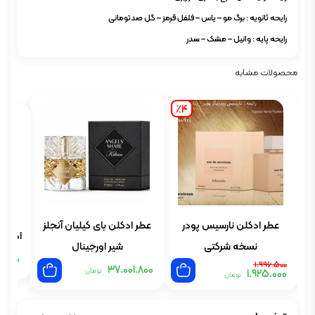
رایحه ثانویه : برگ مو – یاس – فلفل قرمز – گل صدتومانی
رایحه پایه : وانیل – مشک – سدر
محصولات مشابه
٪4
عطر ادکلن نارسیس پودر
عطر ادکلن بای کیلیان آنجلز
ادکلن
نسخه شرکتی
شیر اورجینال
2.700
قیمت
قیمت
1.996.500
37.001.800
تومان
1.925.000
اصلی:
فعلی:
تومان
1.925.000 تومان.
1.996.500 تومان
بود.