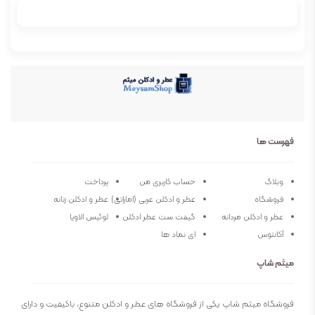
گروه بویایی
مرکبات معطر
عطار
کریستین نگل
جنسیت
مردانه
نوع عطر
ادو تویلت
فهرست ها
فصل
فصول گرم
وبلاگ
حساب کاربری من
پرداخت
فروشگاه
عطر و ادکلن عربی (اماراتی)
عطر و ادکلن زنانه
ماندگاری
متوسط
عطر و ادکلن مردانه
گیفت ست عطر ادکلن
لوئیس الاویا
آکانتوس
ای نماد ها
پراکندگی
متوسط
میثم شاپ
فروشگاه میثم شاپ یکی از فروشگاه های عطر و ادکلن متنوع، باکیفیت و دارای