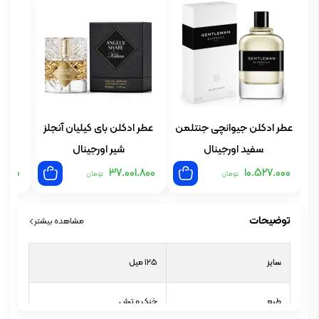
عطر ادکلن جیوانچی جنتلمن
عطر ادکلن بای کیلیان آنجلز
عطر
سفید اورجینال
شیر اورجینال
1.800
37.001.800
10.527.000
تومان
تومان
توضیحات
مشاهده بیشتر
سایز
125 میل
طبع
خنک و ترش