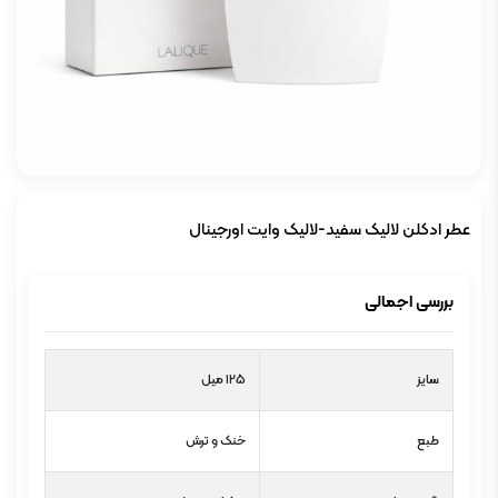
عطر ادکلن لالیک سفید-لالیک وایت اورجینال
بررسی اجمالی
سایز
125 میل
طبع
خنک و ترش