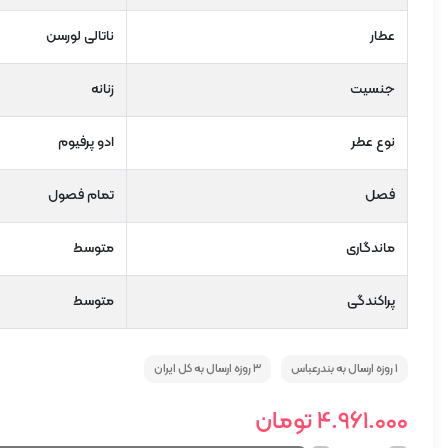
عطار
ناتالی لورسن
جنسیت
زنانه
نوع عطر
ادو پرفیوم
فصل
تمام فصول
ماندگاری
متوسط
پراکندگی
متوسط
1 روزه ارسال به بندرعباس
3 روزه ارسال به کل ایران
4.961.000
تومان