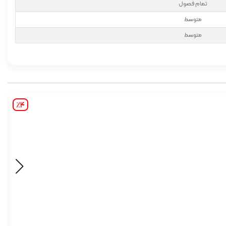
تمام فصول
متوسط
متوسط
٪4