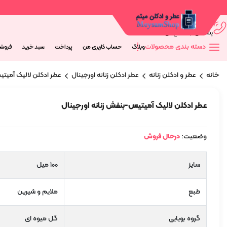
09044673563
پشتیانی از 9 صبح الی 20 شب
دسته بندی محصولات
وبلاگ
حساب کاربری من
پرداخت
سبد خرید
فروش
خانه
عطر و ادکلن زنانه
عطر ادکلن زنانه اورجینال
عطر ادکلن لالیک آمیتی
عطر ادکلن لالیک آمیتیس-بنفش زنانه اورجینال
وضعیت:
درحال فروش
سایز
100 میل
طبع
ملایم و شیرین
گروه بویایی
گل میوه ای