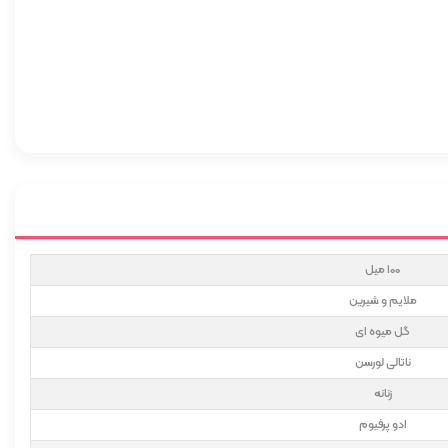
100 میل
ملایم و شیرین
گل میوه ای
ناتالی لورسن
زنانه
ادو پرفیوم