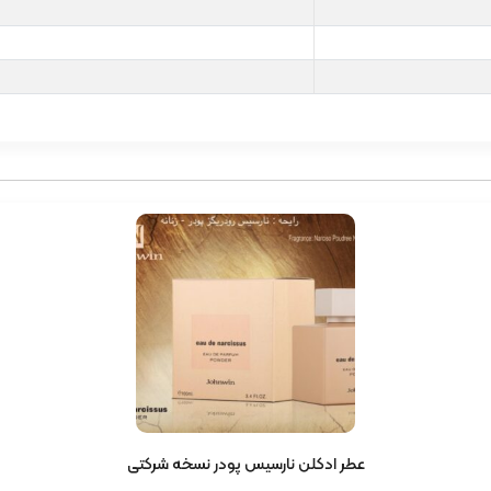
عطر ادکلن نارسیس پودر نسخه شرکتی