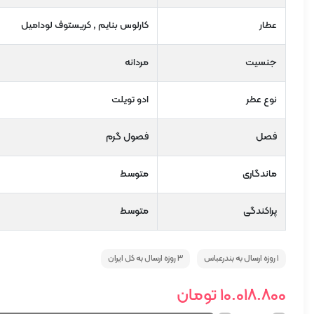
عطار
کارلوس بنایم , کریستوف لودامیل
جنسیت
مردانه
نوع عطر
ادو تویلت
فصل
فصول گرم
ماندگاری
متوسط
پراکندگی
متوسط
1 روزه ارسال به بندرعباس
3 روزه ارسال به کل ایران
10.018.800
تومان