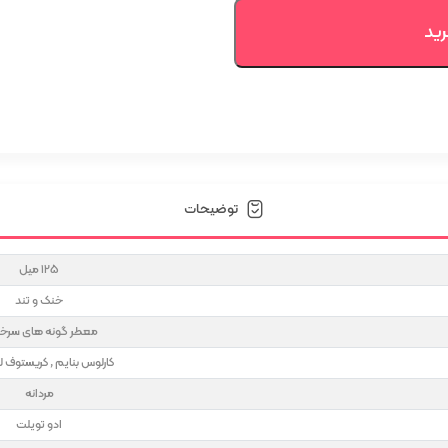
تعداد
رید
توضیحات
125 میل
خنک و تند
معطر گونه های سر
کارلوس بنایم , کریستوف 
مردانه
ادو تویلت