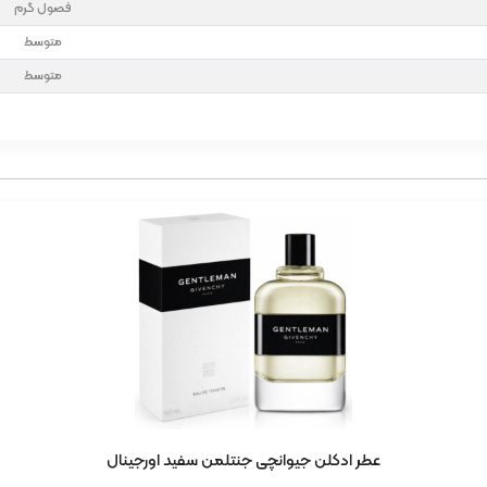
فصول گرم
متوسط
متوسط
عطر ادکلن جیوانچی جنتلمن سفید اورجینال