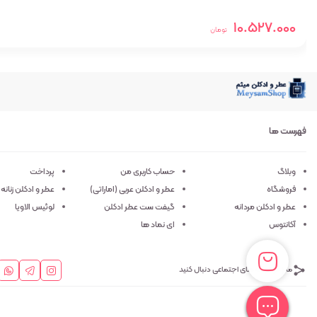
10.527.000
تومان
فهرست ها
وبلاگ
حساب کاربری من
پرداخت
فروشگاه
عطر و ادکلن عربی (اماراتی)
عطر و ادکلن زنانه
عطر و ادکلن مردانه
گیفت ست عطر ادکلن
لوئیس الاویا
آکانتوس
ای نماد ها
ما را در شبکه های اجتماعی دنبال کنید