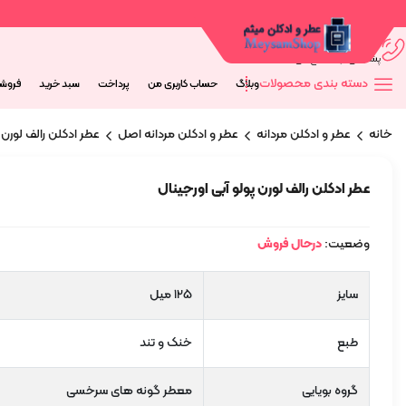
09044673563
پشتیانی از 9 صبح الی 20 شب
دسته بندی محصولات
وبلاگ
حساب کاربری من
پرداخت
سبد خرید
فروش
خانه
عطر و ادکلن مردانه
عطر و ادکلن مردانه اصل
عطر ادکلن رالف لورن 
عطر ادکلن رالف لورن پولو آبی اورجینال
وضعیت:
درحال فروش
سایز
125 میل
طبع
خنک و تند
گروه بویایی
معطر گونه های سرخسی