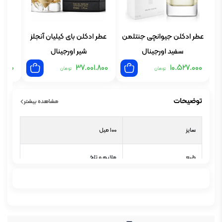
عطر ادکلن جیوانچی جنتلمن
عطر ادکلن بای کیلیان آنجلز
عطر
سفید اورجینال
شیر اورجینال
1.800
37.001.800
10.527.000
تومان
تومان
توضیحات
مشاهده بیشتر
سایز
100 میل
طبع
ملایم و تلخ
گروه بویایی
رایحه های معطر
عطار
فرانسوا دماچی