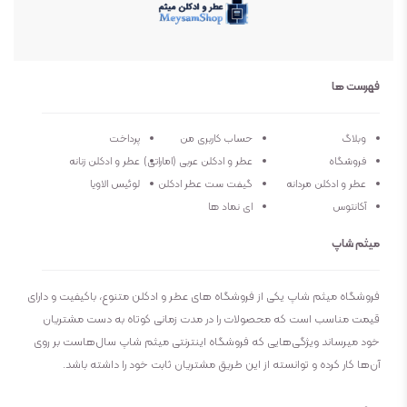
جنسیت
مردانه
نوع عطر
ادو پرفیوم
فهرست ها
فصل
همه فصول
وبلاگ
حساب کاربری من
پرداخت
فروشگاه
عطر و ادکلن عربی (اماراتی)
عطر و ادکلن زنانه
ماندگاری
خیلی زیاد
عطر و ادکلن مردانه
گیفت ست عطر ادکلن
لوئیس الاویا
آکانتوس
ای نماد ها
پراکندگی
زیاد
میثم شاپ
فروشگاه میثم شاپ یکی از فروشگاه های عطر و ادکلن متنوع، باکیفیت و دارای
قیمت مناسب است که محصولات را در مدت زمانی کوتاه به دست مشتریان
خود میرساند ویژگی‌هایی که فروشگاه اینترنتی میثم شاپ سال‌هاست بر روی
آن‌ها کار کرده و توانسته از این طریق مشتریان ثابت خود را داشته باشد.