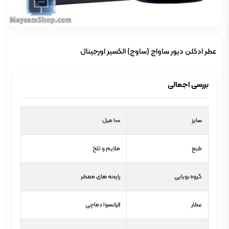
عطر ادکلن دیور ساواج (ساوج) الکسیر اورجینال
بررسی اجمالی
سایز
100 میل
طبع
ملایم و تلخ
گروه بویایی
رایحه های معطر
عطار
فرانسوا دماچی