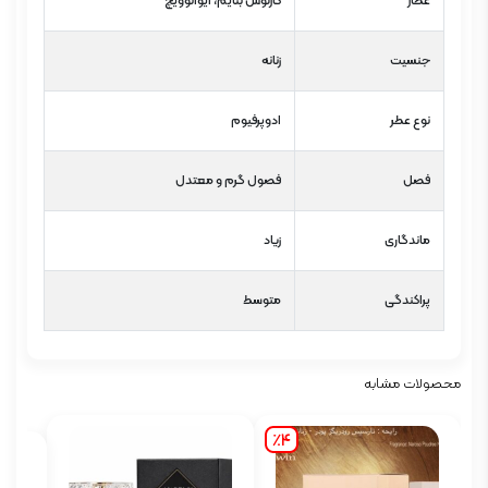
عطار
کارلوس بنایم، ایوانوویچ
جنسیت
زنانه
نوع عطر
ادوپرفیوم
فصل
فصول گرم و معتدل
ماندگاری
زیاد
پراکندگی
متوسط
محصولات مشابه
٪4