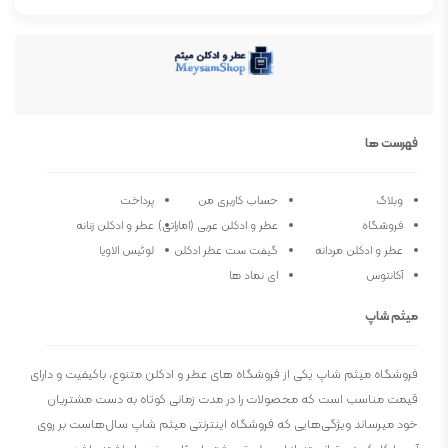
عطار
کارلوس بنایم، ایوانوویچ
جنسیت
زنانه
نوع عطر
ادوپرفیوم
فهرست ها
فصل
فصول گرم و معتدل
وبلاگ
حساب کاربری من
پرداخت
فروشگاه
عطر و ادکلن عربی (اماراتی)
عطر و ادکلن زنانه
ماندگاری
زیاد
عطر و ادکلن مردانه
گیفت ست عطر ادکلن
لوئیس الاویا
آکانتوس
ای نماد ها
پراکندگی
متوسط
میثم شاپ
فروشگاه میثم شاپ یکی از فروشگاه های عطر و ادکلن متنوع، باکیفیت و دارای
قیمت مناسب است که محصولات را در مدت زمانی کوتاه به دست مشتریان
خود میرساند ویژگی‌هایی که فروشگاه اینترنتی میثم شاپ سال‌هاست بر روی