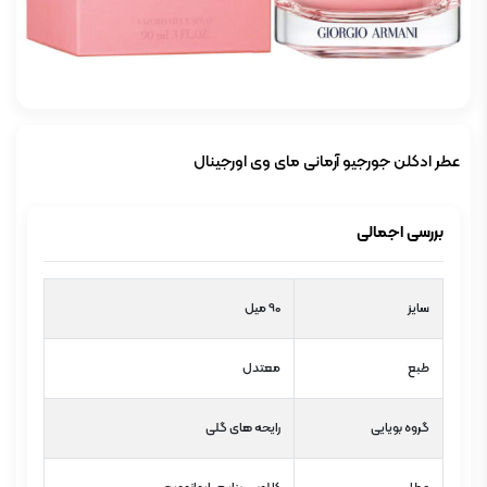
عطر ادکلن جورجیو آرمانی مای وی اورجینال
بررسی اجمالی
سایز
90 میل
طبع
معتدل
گروه بویایی
رایحه های گلی