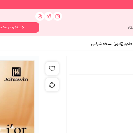
گاه
جادور(ژادور) نسخه شرکتی
افزودن به علاقه مندی ها
اشتراک گذاری محصول