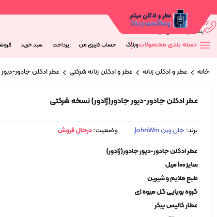
09044673563
پشتیانی از 9 صبح الی 20 شب
دسته بندی محصولات
وبلاگ
حساب کاربری من
پرداخت
سبد خرید
فروش
خانه
عطر و ادکلن زنانه
عطر و ادکلن زنانه شرکتی
عطر ادکلن جادور-دیور 
عطر ادکلن جادور-دیور جادور(ژادور) نسخه شرکتی
برند:
جان وین JohnWin
وضعیت:
درحال فروش
عطر ادکلن جادور-دیور جادور(ژادور)
سایز 100 میل
طبع ملایم و شیرین
گروه بویایی گل میوه ای
عطار کالیس بیکر