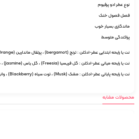
نوع عطر ادو پرفیوم
فصل فصول خنک
ماندگاری بسیار خوب
پراکندگی متوسط
نت یا رایحه ابتدایی عطر-ادکلن : ترنج (bergamot) ، پرتقال ماندارین (Mandarin Orange) ، گل مگنولیا (Magnolia) ، خربزه (Melon) ، هلو (Peach) ، گلابی (Pear)
نت یا رایحه میانی عطر-ادکلن : گل فریسیا (Freesia) ، گل یاس (Jasmine) ، گل برف (Lily of the Valley) ، گل ارکیده (Orchid) ، گل محمدی (Rose) ، گل مریم (Tuberose) ، بنفشه (Violet) ، آلو (Plum)
نت یا رایحه پایانی عطر-ادکلن : مشک (Musk) ، توت سیاه (Blackberry) ، وانیل (Vanilla) ، درخت سدر (Cedar) ، گیاه تاج خروس (Amaranth)
محصولات مشابه