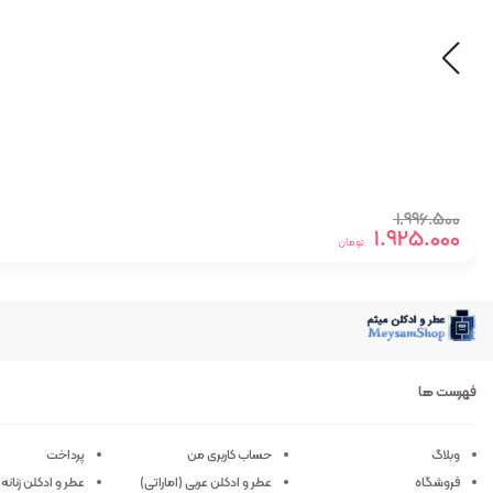
قیمت
قیمت
1.996.500
1.925.000
اصلی:
فعلی:
تومان
1.925.000 تومان.
1.996.500 تومان
بود.
فهرست ها
وبلاگ
حساب کاربری من
پرداخت
فروشگاه
عطر و ادکلن عربی (اماراتی)
عطر و ادکلن زنانه