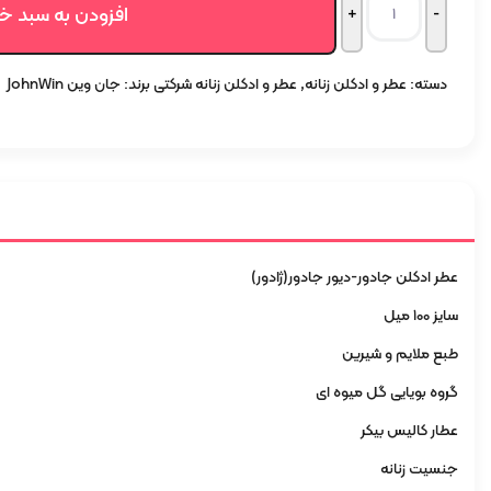
اصلی:
فعلی:
افزودن به سبد خ
1.996.500 تومان
1.796.850 تومان.
دسته:
عطر و ادکلن زنانه
,
عطر و ادکلن زنانه شرکتی
برند:
جان وین JohnWin
بود.
عطر ادکلن جادور-دیور جادور(ژادور)
سایز 100 میل
طبع ملایم و شیرین
گروه بویایی گل میوه ای
عطار کالیس بیکر
جنسیت زنانه