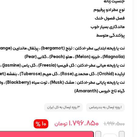
جنسیت زنانه
نوع عطر ادو پرفیوم
فصل فصول خنک
ماندگاری بسیار خوب
پراکندگی متوسط
(Magnolia) ، خربزه (Melon) ، هلو (Peach) ، گلابی (Pear)
ارکیده (Orchid) ، گل محمدی (Rose) ، گل مریم (Tuberose) ، بنفشه (Violet) ، آلو (Plum)
گیاه تاج خروس (Amaranth)
1 روزه ارسال به بندرعباس
3 روزه ارسال به کل ایران
قیمت
قیمت
1.796.850
10
تومان
1.996.500