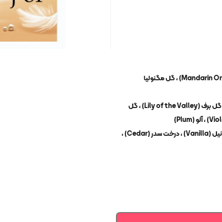
نت یا رایحه ابتدایی عطر-ادکلن : ترنج (bergamot) ، پرتقال ماندارین (Mandarin Orange) ، گل مگنولیا
نت یا رایحه میانی عطر-ادکلن : گل فریسیا (Freesia) ، گل یاس (Jasmine) ، گل برف (Lily of the Valley) ، گل
نت یا رایحه پایانی عطر-ادکلن : مشک (Musk) ، توت سیاه (Blackberry) ، وانیل (Vanilla) ، درخت سدر (Cedar) ،
تعداد