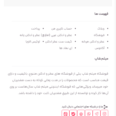
نوع عطر
ادو پرفیوم
فهرست ها
فصل
فصول سرد
وبلاگ
حساب کاربری من
پرداخت
فروشگاه
عطر و ادکلن عربی (اماراتی)
عطر و ادکلن زنانه
ماندگاری
بسیار طولانی مدت
عطر و ادکلن مردانه
گیفت ست عطر ادکلن
لوئیس الاویا
آکانتوس
ای نماد ها
پراکندگی
متوسط
میثم شاپ
فروشگاه میثم شاپ یکی از فروشگاه های عطر و ادکلن متنوع، باکیفیت و دارای
قیمت مناسب است که محصولات را در مدت زمانی کوتاه به دست مشتریان
خود میرساند ویژگی‌هایی که فروشگاه اینترنتی میثم شاپ سال‌هاست بر روی
آن‌ها کار کرده و توانسته از این طریق مشتریان ثابت خود را داشته باشد.
ما را در شبکه های اجتماعی دنبال کنید