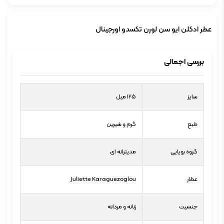
عطر ادکلن ایو سن لورن تکسدو اورجینال
بررسی اجمالی
سایز
125 میل
طبع
گرم و شیرین
گروه بویایی
مدیترانه ای
عطار
Juliette Karaguezoglou
جنسیت
زنانه و مردانه