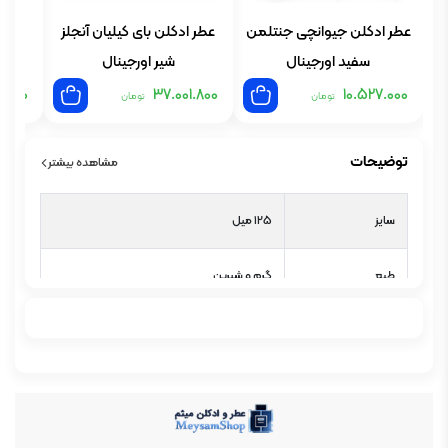
عطر ادکلن جیوانچی جنتلمن
عطر ادکلن بای کیلیان آنجلز
عطر
سفید اورجینال
شیر اورجینال
1.800
37.001.800
10.527.000
تومان
تومان
توضیحات
مشاهده بیشتر
سایز
125 میل
طبع
گرم و شیرین
گروه بویایی
مدیترانه ای
عطار
Juliette Karaguezoglou
جنسیت
زنانه و مردانه