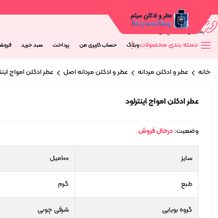
09044673563
پشتیانی از 9 صبح الی 20 شب
دسته بندی محصولات
وبلاگ
حساب کاربری من
پرداخت
سبد خرید
فروش
خانه
عطر و ادکلن مردانه
عطر و ادکلن مردانه اصل
عطر ادکلن امواج اینت
عطر ادکلن امواج اینترلود
وضعیت:
درحال فروش
سایز
100میل
طبع
گرم
گروه بویایی
شرقی چوبی