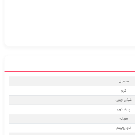
100میل
گرم
شرقی چوبی
پیر نیگرن
مردانه
ادو پرفیوم