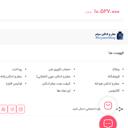
10.527.000
تومان
فهرست ها
وبلاگ
حساب کاربری من
پرداخت
فروشگاه
عطر و ادکلن عربی (اماراتی)
عطر و ادکلن زنانه
عطر و ادکلن مردانه
گیفت ست عطر ادکلن
لوئیس الاویا
آکانتوس
ای نماد ها
ما را در شبکه های اجتماعی دنبال کنید