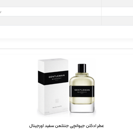
ب
عطر ادکلن جیوانچی جنتلمن سفید اورجینال