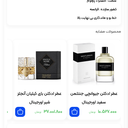
غلظت : اکسترا د پارفوم
کشور سازنده : فرانسه
خط بو و ماندگاری بی نهایت بالا
محصولات مشابه
عطر ادکلن جیوانچی جنتلمن
عطر ادکلن بای کیلیان آنجلز
عطر
سفید اورجینال
شیر اورجینال
1.800
37.001.800
10.527.000
تومان
تومان