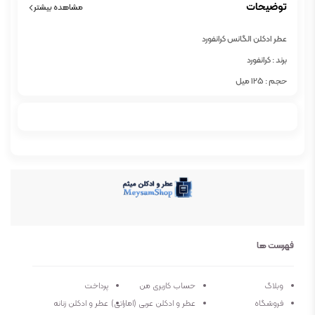
توضیحات
مشاهده بیشتر
عطر ادکلن الگانس کرانفورد
برند : کرانفورد
حجم : 125 میل
جنسیت : مردانه
رایحه : خنک، تلخ و کمی چوبی چرمی
فصل : چهار فصل
غلظت : اکسترا د پارفوم
کشور سازنده : فرانسه
خط بو و ماندگاری بی نهایت بالا
فهرست ها
وبلاگ
حساب کاربری من
پرداخت
فروشگاه
عطر و ادکلن عربی (اماراتی)
عطر و ادکلن زنانه