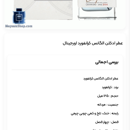
عطر ادکلن الگانس کرانفورد اورجینال
بررسی اجمالی
عطر ادکلن الگانس کرانفورد
برند : کرانفورد
حجم : 125 میل
جنسیت : مردانه
رایحه : خنک، تلخ و کمی چوبی چرمی
فصل : چهار فصل