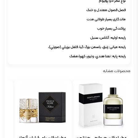
نوع عطر ادو پرفیوم
فصل فصول معتدل و خنک
ماندگاری بسیار طولانی مدت
پراکندگی بسیار خوب
رایحه اولیه: آناناس، سنبل
رایحه میانی: زنبق، ياسمن بزرگ گيا، فلفل برزيلي (صورتي)،
رایحه پایه: نعنا هندي، وتيور، کهربا،مشک
محصولات مشابه