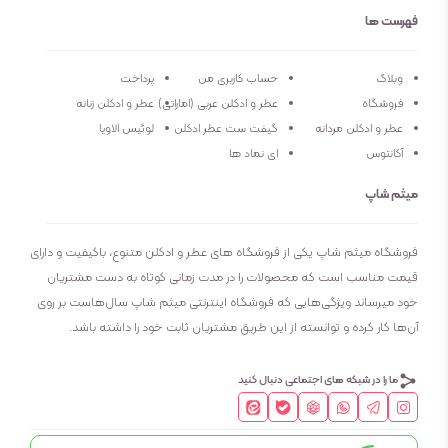
فهرست ها
رایحه اولیه: آناناس، سنبل
رایحه میانی: زنبق، ياسمن بزرگ گيا، فلفل برزيلي (صورتي)،
وبلاگ
حساب کاربری من
پرداخت
رایحه پایه: نعنا هندي، وتيور، کهربا،مشک
فروشگاه
عطر و ادکلن عربی (اماراتی)
عطر و ادکلن زنانه
عطر و ادکلن مردانه
گیفت ست عطر ادکلن
لوئیس الاویا
آکانتوس
ای نماد ها
میثم شاپ
فروشگاه میثم شاپ یکی از فروشگاه های عطر و ادکلن متنوع، باکیفیت و دارای
قیمت مناسب است که محصولات را در مدت زمانی کوتاه به دست مشتریان
خود میرساند ویژگی‌هایی که فروشگاه اینترنتی میثم شاپ سال‌هاست بر روی
آن‌ها کار کرده و توانسته از این طریق مشتریان ثابت خود را داشته باشد.
ما را در شبکه های اجتماعی دنبال کنید