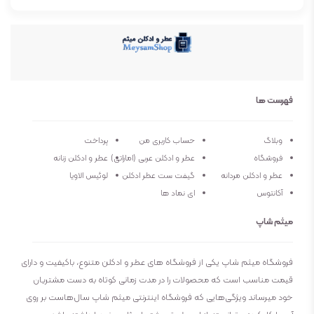
عطار
فرانسیس کورکجان
جنسیت
مردانه و زنانه
نوع عطر
ادو پرفیوم
فهرست ها
فصل
فصول خنک سال
وبلاگ
حساب کاربری من
پرداخت
فروشگاه
عطر و ادکلن عربی (اماراتی)
عطر و ادکلن زنانه
ماندگاری
بسیار خوب
عطر و ادکلن مردانه
گیفت ست عطر ادکلن
لوئیس الاویا
آکانتوس
ای نماد ها
پراکندگی
خوب
میثم شاپ
فروشگاه میثم شاپ یکی از فروشگاه های عطر و ادکلن متنوع، باکیفیت و دارای
قیمت مناسب است که محصولات را در مدت زمانی کوتاه به دست مشتریان
خود میرساند ویژگی‌هایی که فروشگاه اینترنتی میثم شاپ سال‌هاست بر روی