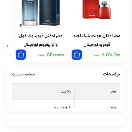
عطر ادکلن مونت بلنک لجند
عطر ادکلن دیویدوف کول
قرمز رد اورجینال
واتر پرفیوم اورجینال
0.000
7.400.000
8.760.400
تومان
تومان
توضیحات
مشاهده بیشتر
سایز
70 میل
طبع
گرم و شیرین
گروه بویایی
چوبی مشکی گلی