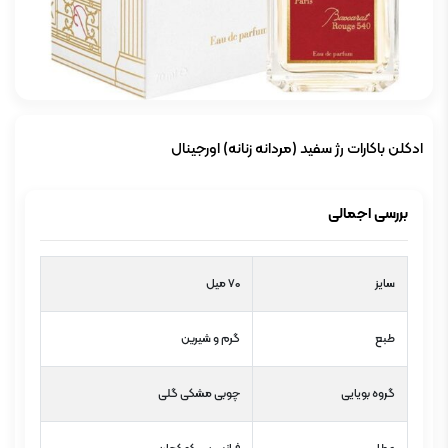
ادکلن باکارات رژ سفید (مردانه زنانه) اورجینال
بررسی اجمالی
سایز
70 میل
طبع
گرم و شیرین
گروه بویایی
چوبی مشکی گلی