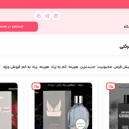
گاه
رکتی
یش فرض
محبوبیت
جدیدترین
هزینه: کم به زیاد
هزینه: زیاد به کم
فروش ویژه
٪10
٪10