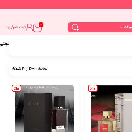
0
ثبت نام
/
ورود
خانه
عطر و ادکلن مردانه
عطر و ادکلن مردانه شرکتی
نمایش 1–16 از 41 نتیجه
٪10
٪10