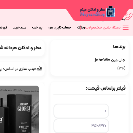
09044673563
پشتیانی از 9 صبح الی 20 شب
دسته بندی محصولات
وبلاگ
حساب کاربری من
پرداخت
سبد خرید
فروش
برندها
عطر و ادکلن مردانه ش
جان وین JohnWin
(34)
مرتب سازی بر اساس:
پ
فیلتر براساس قیمت:
حداقل
حداكثر
قیمت
قيمت