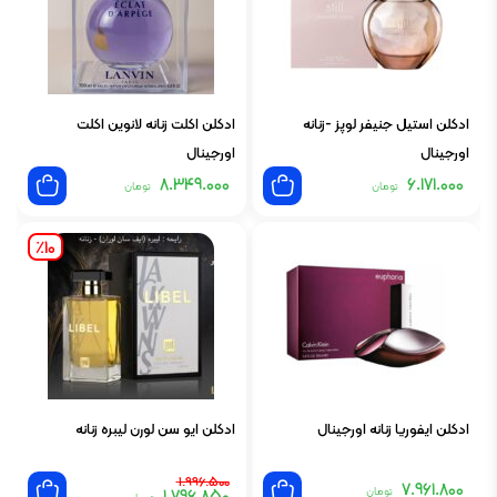
ادکلن استیل جنیفر لوپز -زنانه
ادکلن اکلت زنانه لانوین اکلت
اورجینال
اورجینال
8.349.000
6.171.000
تومان
تومان
٪10
ادکلن ایفوریا زنانه اورجینال
ادکلن ایو سن لورن لیبره زنانه
قیمت
قیمت
1.996.500
7.961.800
تومان